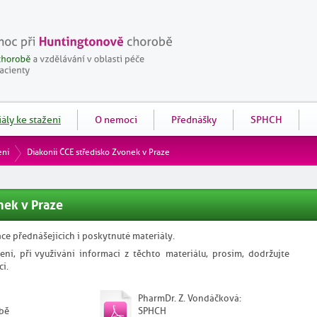
ály ke stažení
O nemoci
Přednášky
SPHCH
ení
Diakonii ČCE středisko Zvonek v Praze
nek v Praze
ce přednášejících i poskytnuté materiály.
ení, při využívání informací z těchto materiálu, prosím, dodržujte
cí.
PharmDr. Z. Vondáčková:
bě
SPHCH