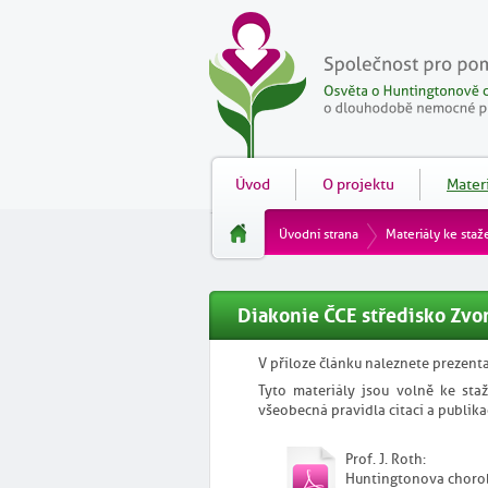
Úvod
O projektu
Materi
Úvodní strana
Materiály ke staž
Diakonie ČCE středisko Zvo
V příloze článku naleznete prezenta
Tyto materiály jsou volně ke staž
všeobecná pravidla citací a publika
Prof. J. Roth:
Huntingtonova choro