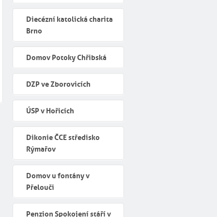
Diecézní katolická charita
Brno
Domov Potoky Chřibská
DZP ve Zborovicích
ÚSP v Hořicích
Dikonie ČCE středisko
Rýmařov
Domov u fontány v
Přelouči
Penzion Spokojení stáří v