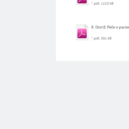
*.pdf, 1223 kB
R. Ostríž: Péče o pacie
*.pdf, 391 kB