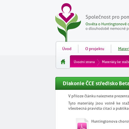
Úvod
O projektu
Materi
Úvodní strana
Materiály ke staž
Diakonie ČCE středisko Bet
V příloze článku naleznete prezenta
Tyto materiály jsou volně ke staž
všeobecná pravidla citací a publika
Huntingtonova choro