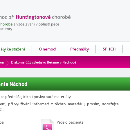
ály ke stažení
O nemoci
Přednášky
SPHCH
ení
Diakonie ČCE středisko Betanie v Náchodě
anie Náchod
ce přednášejících i poskytnuté materiály.
ení, při využívání informací z těchto materiálu, prosím, dodržujte
cí.
ba
Péče o pacienta