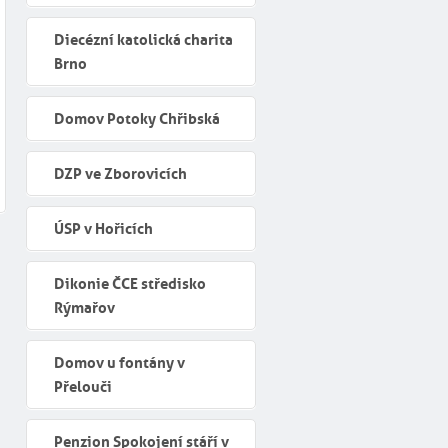
Diecézní katolická charita
Brno
Domov Potoky Chřibská
DZP ve Zborovicích
ÚSP v Hořicích
Dikonie ČCE středisko
Rýmařov
Domov u fontány v
Přelouči
Penzion Spokojení stáří v