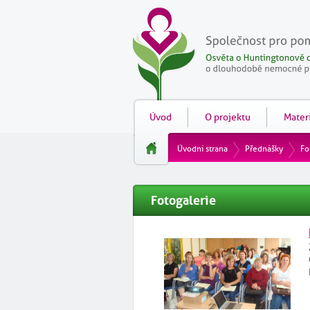
Úvod
O projektu
Materi
Úvodní strana
Přednášky
Fo
Fotogalerie