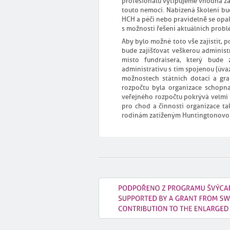
profesionálů vytipujeme vhodná zař
touto nemocí. Nabízená školení b
HCH a péči nebo pravidelně se opak
s možností řešení aktuálních probl
Aby bylo možné toto vše zajistit, p
bude zajišťovat veškerou administr
místo fundraisera, který bude 
administrativu s tím spojenou (úva
možnostech státních dotací a gra
rozpočtu byla organizace schopna 
veřejného rozpočtu pokrývá velmi 
pro chod a činnosti organizace ta
rodinám zatíženým Huntingtonovo