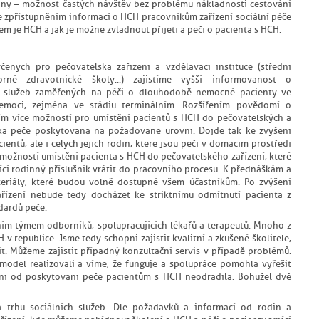
iny – možnost častých návštěv bez problému nákladnosti cestování
e zpřístupněním informací o HCH pracovníkům zařízení sociální péče
m je HCH a jak je možné zvládnout přijetí a péči o pacienta s HCH.
ených pro pečovatelská zařízení a vzdělávací instituce (střední
orné zdravotnické školy...) zajistíme vyšší informovanost o
 služeb zaměřených na péči o dlouhodobě nemocné pacienty ve
nemoci, zejména ve stádiu terminálním. Rozšířením povědomí o
ím více možností pro umístění pacientů s HCH do pečovatelských a
cká péče poskytována na požadované úrovni. Dojde tak ke zvýšení
entů, ale i celých jejich rodin, které jsou péčí v domácím prostředí
 možností umístění pacienta s HCH do pečovatelského zařízení, které
cí rodinný příslušník vrátit do pracovního procesu. K přednáškám a
riály, které budou volně dostupné všem účastníkům. Po zvýšení
ařízení nebude tedy docházet ke striktnímu odmítnutí pacienta z
dardů péče.
ním týmem odborníků, spolupracujících lékařů a terapeutů. Mnoho z
 v republice. Jsme tedy schopni zajistit kvalitní a zkušené školitele,
t. Můžeme zajistit případný konzultační servis v případě problémů.
 model realizovali a víme, že funguje a spolupráce pomohla vyřešit
zení od poskytování péče pacientům s HCH neodradila. Bohužel dvě
a trhu sociálních služeb. Dle požadavků a informací od rodin a