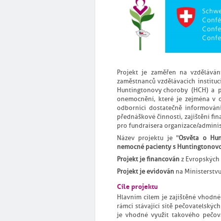
Projekt je zaměřen na vzděláván
zaměstnanců vzdělávacích instituc
Huntingtonovy choroby (HCH) a p
onemocnění, které je zejména v ob
odborníci dostatečně informováni
přednáškové činnosti, zajištění fin
pro fundraisera organizace/adminis
Název projektu je "
Osvěta o Hun
nemocné pacienty s Huntingtonovou
Projekt je financován
z Evropských
Projekt je evidován
na Ministerstv
Cíle projektu
Hlavním cílem je zajištěné vhodn
rámci stávající sítě pečovatelských
je vhodné využít takového pečov