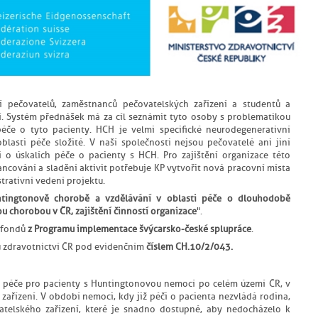
í pečovatelů, zaměstnanců pečovatelských zařízení a studentů a
í. Systém přednášek má za cíl seznámit tyto osoby s problematikou
éče o tyto pacienty. HCH je velmi specifické neurodegenerativní
lasti péče složité. V naší společnosti nejsou pečovatelé ani jiní
 o úskalích péče o pacienty s HCH. Pro zajištění organizace této
ancování a sladění aktivit potřebuje KP vytvořit nová pracovní místa
trativní vedení projektu.
tingtonově chorobě a vzdělávání v oblasti péče o dlouhodobě
 chorobou v ČR, zajištění činností organizace
".
 fondů
z Programu implementace švýcarsko-české splupráce
.
u zdravotnictví ČR pod evidenčním
číslem CH.10/2/043.
é péče pro pacienty s Huntingtonovou nemocí po celém území ČR, v
 zařízení. V období nemoci, kdy již péči o pacienta nezvládá rodina,
atelského zařízení, které je snadno dostupné, aby nedocházelo k