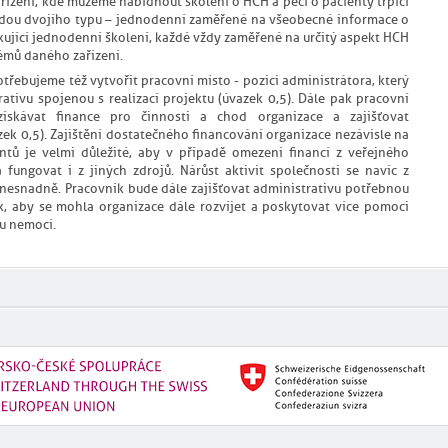
ízení, kde můžeme nabídnout školení o HCH a péči o pacienty trpící
udou dvojího typu – jednodenní zaměřené na všeobecné informace o
ující jednodenní školení, každé vždy zaměřené na určitý aspekt HCH
émů daného zařízení.
otřebujeme též vytvořit pracovní místo - pozici administrátora, který
ativu spojenou s realizací projektu (úvazek 0,5). Dále pak pracovní
získávat finance pro činnosti a chod organizace a zajišťovat
zek 0,5). Zajištění dostatečného financování organizace nezávisle na
ntů je velmi důležité, aby v případě omezení financí z veřejného
fungovat i z jiných zdrojů. Nárůst aktivit společnosti se navíc z
nesnadně. Pracovník bude dále zajišťovat administrativu potřebnou
k, aby se mohla organizace dále rozvíjet a poskytovat více pomoci
u nemocí.