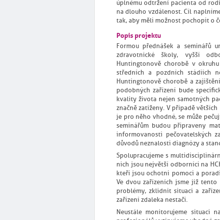
úplnému odtržení pacienta od rod
na dlouho vzdálenost. Cíl naplním
tak, aby měli možnost pochopit o če
Popis projektu
Formou přednášek a seminářů urč
zdravotnické školy, vyšší odb
Huntingtonově chorobě v okruhu
středních a pozdních stádiích 
Huntingtonově chorobě a zajištěn
podobných zařízení bude specifi
kvality života nejen samotných paci
značně zatíženy. V případě větších
je pro něho vhodné, se může pečují
seminářům budou připraveny mate
informovanosti pečovatelských z
důvodů neznalosti diagnózy a stan
Spolupracujeme s multidisciplinár
nich jsou největší odborníci na HCH
kteří jsou ochotni pomoci a poradi
Ve dvou zařízeních jsme již tento
problémy, zklidnit situaci a zaří
zařízení zdaleka nestačí.
Neustále monitorujeme situaci n