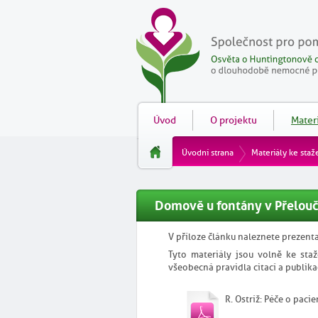
Úvod
O projektu
Materi
Úvodní strana
Materiály ke staž
Domově u fontány v Přelouč
V příloze článku naleznete prezenta
Tyto materiály jsou volně ke staž
všeobecná pravidla citací a publika
R. Ostríž: Péče o pacie