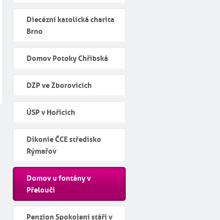
Diecézní katolická charita
Brno
Domov Potoky Chřibská
DZP ve Zborovicích
ÚSP v Hořicích
Dikonie ČCE středisko
Rýmařov
Domov u fontány v
Přelouči
Penzion Spokojení stáří v