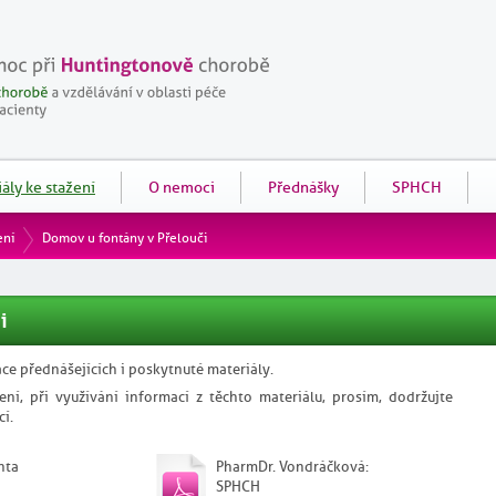
ály ke stažení
O nemoci
Přednášky
SPHCH
ení
Domov u fontány v Přelouči
i
ce přednášejících i poskytnuté materiály.
ení, při využívání informací z těchto materiálu, prosím, dodržujte
cí.
nta
PharmDr. Vondráčková:
SPHCH