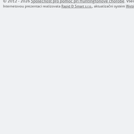
© 2012 - 2026
Společnost pro pomoc při Huntingtonově chorobě
. Vše
Internetovou prezentaci realizovala
Rapid & Smart s.r.o.
, aktualizační systém
WebM